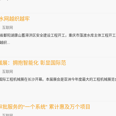
水网越织越牢
：互联网
阳湖康山蓄滞洪区安全建设工程开工，重庆市藻渡水库主体工程开工&hellip
织...
械展：拥抱智能化 彰显国际范
：互联网
沙国际工程机械展在长沙开幕。本届展会是亚洲今年度最大的工程机械展览
批服务的“一个系统” 累计惠及万个项目
：互联网