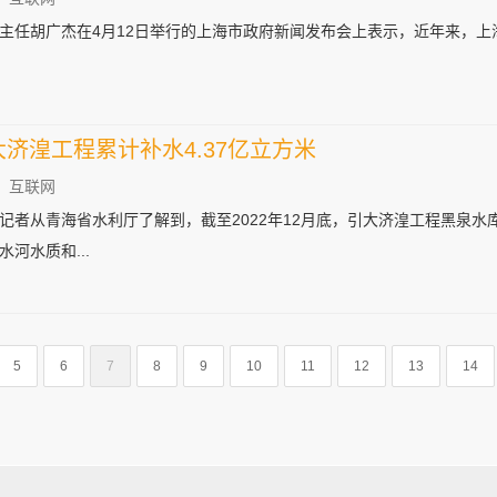
主任胡广杰在4月12日举行的上海市政府新闻发布会上表示，近年来，上
大济湟工程累计补水4.37亿立方米
：互联网
天，记者从青海省水利厅了解到，截至2022年12月底，引大济湟工程黑泉
河水质和...
5
6
7
8
9
10
11
12
13
14