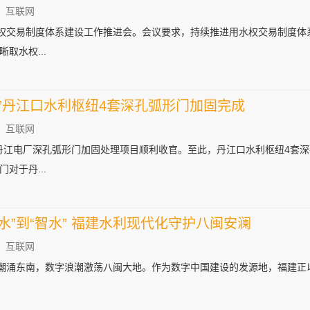
：互联网
水权交易制度体系建设工作推进会。会议要求，持续推进用水权交易制度体
取水权...
”丹江口水利枢纽4套深孔弧形门加固完成
：互联网
集团丹江电厂深孔弧形门加固处理项目顺利收官。至此，丹江口水利枢纽4套
对于丹...
水”到“智水” 福建水利现代化守护八闽安澜
：互联网
）潮涌东南，数字浪潮激荡八闽大地。作为数字中国建设的发源地，福建正