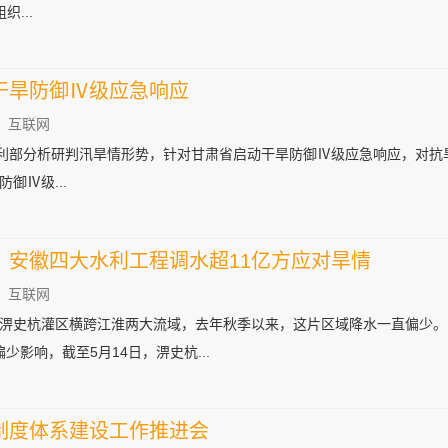
织...
干旱防御Ⅳ级应急响应
：互联网
日，水利部分析研判汛旱情形势，针对甘肃省启动干旱防御Ⅳ级应急响应，对
御Ⅳ级...
，安徽四大水利工程调水超11亿方应对旱情
：互联网
淠史杭灌区横跨江淮两大流域，去年秋季以来，这片区域降水一直偏少。
少影响，截至5月14日，淠史杭...
制度体系建设工作推进会