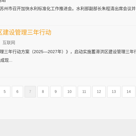
部网站
省苏州市召开加快水利标准化工作推进会。水利部副部长朱程清出席会议并讲
区建设管理三年行动
：互联网
三年行动方案（2025—2027年）》，启动实施蓄滞洪区建设管理三年行
现...
5
6
7
8
9
10
11
12
13
14