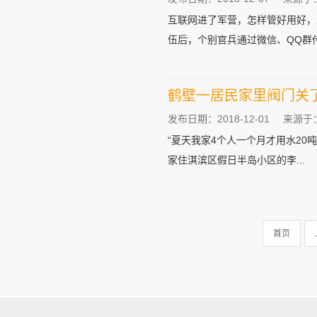
互联网进了军营，怎样管好用好
伍后，个别官兵通过微信、QQ群传
鹤壁一居民家里阀门关
发布日期：2018-12-01
来源于
“夏天我家4个人一个月才用水20
家住淇滨区假日半岛小区的李...
首页