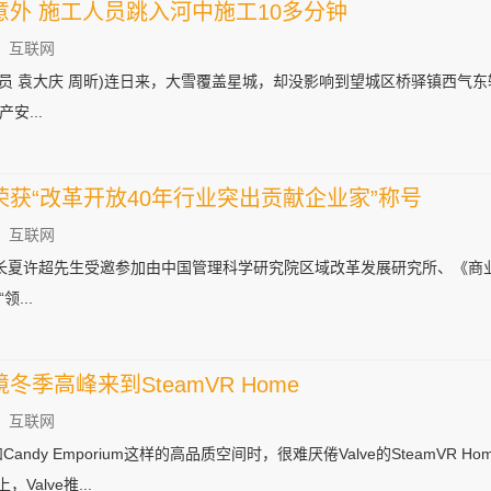
外 施工人员跳入河中施工10多分钟
：互联网
讯员 袁大庆 周昕)连日来，大雪覆盖星城，却没影响到望城区桥驿镇西气
安...
获“改革开放40年行业突出贡献企业家”称号
：互联网
门董事长夏许超先生受邀参加由中国管理科学研究院区域改革发展研究所、《
...
季高峰来到SteamVR Home
：互联网
 和Candy Emporium这样的高品质空间时，很难厌倦Valve的SteamV
，Valve推...