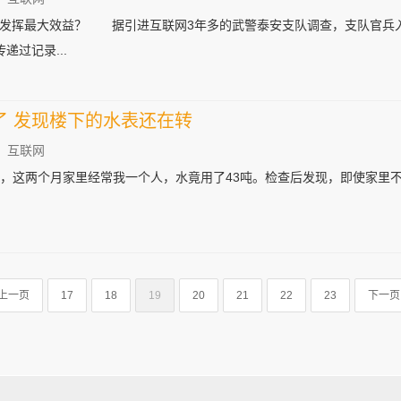
，发挥最大效益？ 据引进互联网3年多的武警泰安支队调查，支队官兵
递过记录...
了 发现楼下的水表还在转
：互联网
吨，这两个月家里经常我一个人，水竟用了43吨。检查后发现，即使家里不
上一页
17
18
19
20
21
22
23
下一页