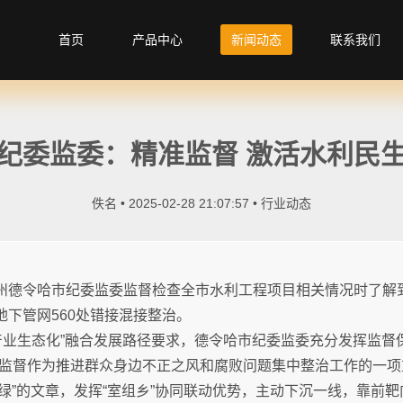
首页
产品中心
新闻动态
联系我们
纪委监委：精准监督 激活水利民生
佚名 • 2025-02-28 21:07:57 •
行业动态
治州德令哈市纪委监委监督检查全市水利工程项目相关情况时了解
地下管网560处错接混接整治。
产业生态化”融合发展路径要求，德令哈市纪委监委充分发挥监督
监督作为推进群众身边不正之风和腐败问题集中整治工作的一项
“绿”的文章，发挥“室组乡”协同联动优势，主动下沉一线，靠前