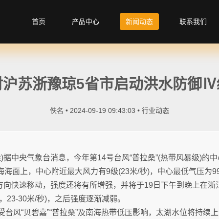
首页
产品中心
新闻动态
联系我们
对沪苏浙豫琼5省市启动洪水防御Ⅳ
佚名 • 2024-09-19 09:43:03 •
行业动态
佳)据中央气象台消息，今年第14号台风“普拉桑”(热带风暴级)的
海面上，中心附近最大风力有9级(23米/秒)，中心最低气压为9
北方向快速移动，强度还将有所增强，并将于19日下午到晚上在浙
，23-30米/秒)，之后强度逐渐减弱。
，受台风“贝碧嘉”“普拉桑”及南海热带低压影响，太湖水位将持续