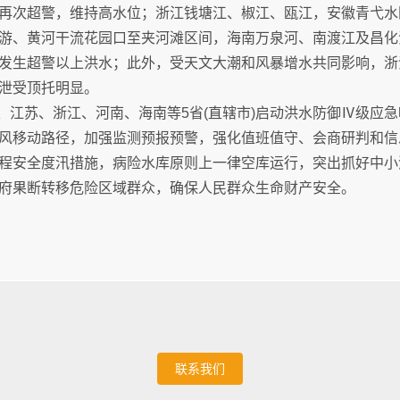
再次超警，维持高水位；浙江钱塘江、椒江、瓯江，安徽青弋水
游、黄河干流花园口至夹河滩区间，海南万泉河、南渡江及昌化
发生超警以上洪水；此外，受天文大潮和风暴增水共同影响，浙
泄受顶托明显。
海、江苏、浙江、河南、海南等5省(直辖市)启动洪水防御Ⅳ级应
风移动路径，加强监测预报预警，强化值班值守、会商研判和信
程安全度汛措施，病险水库原则上一律空库运行，突出抓好中小
府果断转移危险区域群众，确保人民群众生命财产安全。
联系我们