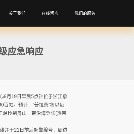
关于我们
在线留言
我们的服务
级应急响应
中心9月19日早晨5点钟位于浙江象
90百帕。预计，“普拉桑”将以每
江温岭到舟山一带沿海登陆(热带
上涨并于21日前后超警编号，周边