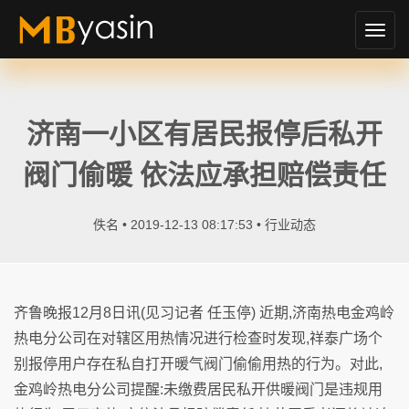
切
换
导
航
济南一小区有居民报停后私开
阀门偷暖 依法应承担赔偿责任
佚名 • 2019-12-13 08:17:53 •
行业动态
齐鲁晚报12月8日讯(见习记者 任玉停) 近期,济南热电金鸡岭
热电分公司在对辖区用热情况进行检查时发现,祥泰广场个
别报停用户存在私自打开暖气阀门偷偷用热的行为。对此,
金鸡岭热电分公司提醒:未缴费居民私开供暖阀门是违规用