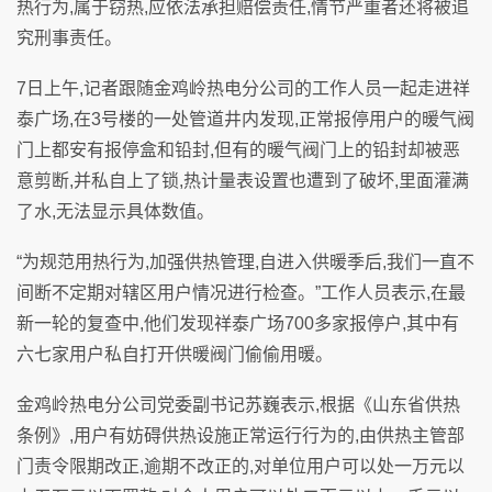
热行为,属于窃热,应依法承担赔偿责任,情节严重者还将被追
究刑事责任。
7日上午,记者跟随金鸡岭热电分公司的工作人员一起走进祥
泰广场,在3号楼的一处管道井内发现,正常报停用户的暖气阀
门上都安有报停盒和铅封,但有的暖气阀门上的铅封却被恶
意剪断,并私自上了锁,热计量表设置也遭到了破坏,里面灌满
了水,无法显示具体数值。
“为规范用热行为,加强供热管理,自进入供暖季后,我们一直不
间断不定期对辖区用户情况进行检查。”工作人员表示,在最
新一轮的复查中,他们发现祥泰广场700多家报停户,其中有
六七家用户私自打开供暖阀门偷偷用暖。
金鸡岭热电分公司党委副书记苏巍表示,根据《山东省供热
条例》,用户有妨碍供热设施正常运行行为的,由供热主管部
门责令限期改正,逾期不改正的,对单位用户可以处一万元以