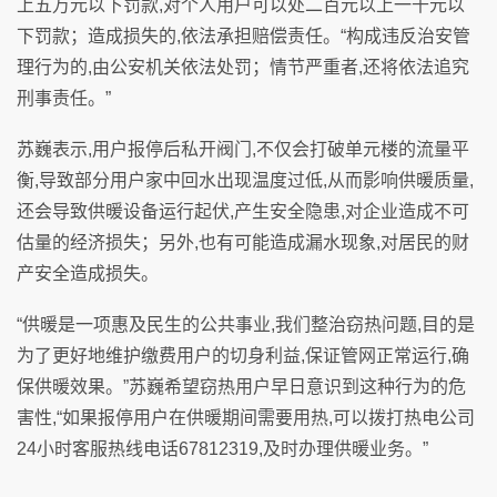
上五万元以下罚款,对个人用户可以处二百元以上一千元以
下罚款；造成损失的,依法承担赔偿责任。“构成违反治安管
理行为的,由公安机关依法处罚；情节严重者,还将依法追究
刑事责任。”
苏巍表示,用户报停后私开阀门,不仅会打破单元楼的流量平
衡,导致部分用户家中回水出现温度过低,从而影响供暖质量,
还会导致供暖设备运行起伏,产生安全隐患,对企业造成不可
估量的经济损失；另外,也有可能造成漏水现象,对居民的财
产安全造成损失。
“供暖是一项惠及民生的公共事业,我们整治窃热问题,目的是
为了更好地维护缴费用户的切身利益,保证管网正常运行,确
保供暖效果。”苏巍希望窃热用户早日意识到这种行为的危
害性,“如果报停用户在供暖期间需要用热,可以拨打热电公司
24小时客服热线电话67812319,及时办理供暖业务。”