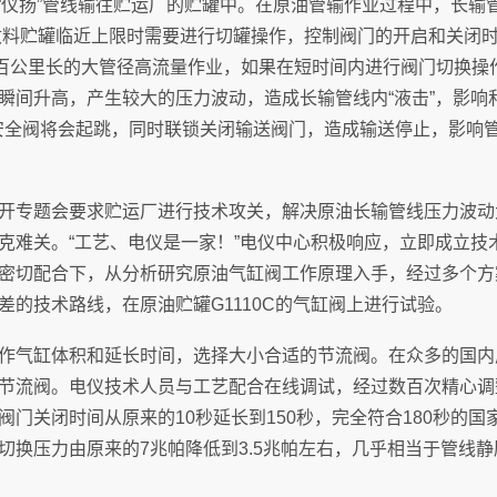
 “仪扬”管线输往贮运厂的贮罐中。在原油管输作业过程中，长
当收料贮罐临近上限时需要进行切罐操作，控制阀门的开启和关闭
上百公里长的大管径高流量作业，如果在短时间内进行阀门切换操
瞬间升高，产生较大的压力波动，造成长输管线内“液击”，影响
的安全阀将会起跳，同时联锁关闭输送阀门，造成输送停止，影响
开专题会要求贮运厂进行技术攻关，解决原油长输管线压力波动
克难关。“工艺、电仪是一家！”电仪中心积极响应，立即成立技
密切配合下，从分析研究原油气缸阀工作原理入手，经过多个方
差的技术路线，在原油贮罐G1110C的气缸阀上进行试验。
作气缸体积和延长时间，选择大小合适的节流阀。在众多的国内
节流阀。电仪技术人员与工艺配合在线调试，经过数百次精心调
门关闭时间从原来的10秒延长到150秒，完全符合180秒的
切换压力由原来的7兆帕降低到3.5兆帕左右，几乎相当于管线