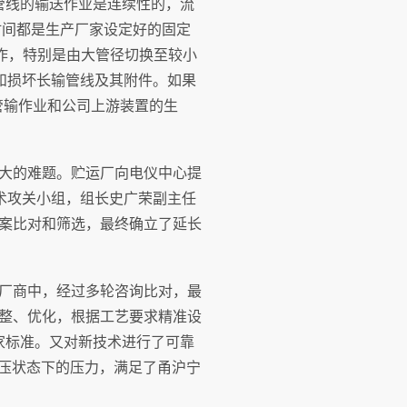
输管线的输送作业是连续性的，流
时间都是生产厂家设定好的固定
作，特别是由大管径切换至较小
和损坏长输管线及其附件。如果
管输作业和公司上游装置的生
大的难题。贮运厂向电仪中心提
术攻关小组，组长史广荣副主任
案比对和筛选，最终确立了延长
厂商中，经过多轮咨询比对，最
整、优化，根据工艺要求精准设
国家标准。又对新技术进行了可靠
静压状态下的压力，满足了甬沪宁