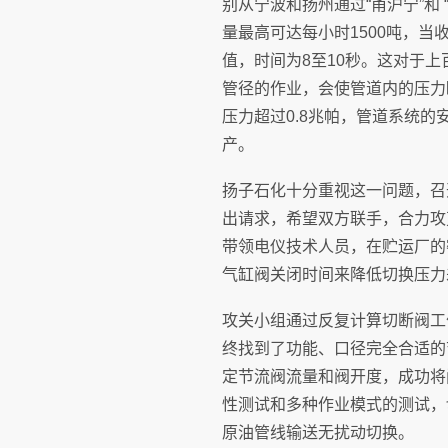
别从宁波和扬州通过“甬沪宁”和
量最高可达每小时1500吨，
值，时间为8至10秒。这对于
管径的作业，会使管道内的压力
压力超过0.8兆帕，管道系统
产。
扬子石化十分重视这一问题，召
出请求，希望双方联手，合力攻
带领电仪技术人员，在贮运厂的
气缸阀关闭时间来降低切换压力
攻关小组通过反复计算切断阀工
终找到了功能、口径完全合适的
定节流阀流量和阀开度，成功将阀
性测试和多种作业模式的测试，
原油管线输送无扰动切换。