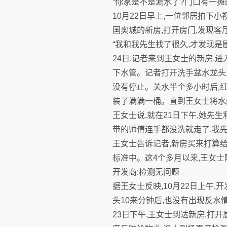
“你家是不是漏水了?门口有一摊
10月22日早上,一位邻居拍下
国奥城的新房,打开房门,发现
“我和我先生找了很久,才发现是
24日,记者来到王女士的新房
下水管。记者打开洗手盆水龙头
没有停止。关水半个多小时后,
装了满满一桶。直到王女士将水
王女士说,就在21日下午,她先
带的师傅连手都没洗就走了,我
王女士告诉记者,新房买来打算给
标准中。这4个多月以来,王女
开发商:检测无问题
据王女士反映,10月22日上午
头10来分钟后,也没有出现反水
23日下午,王女士到达新房,打