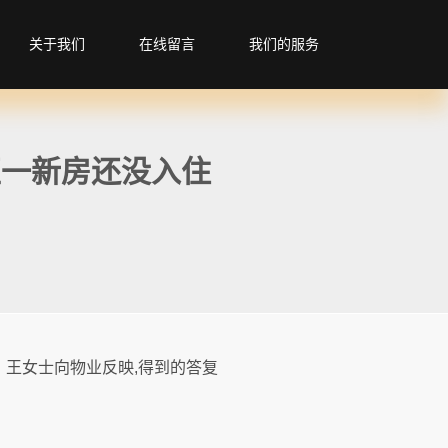
关于我们
在线留言
我们的服务
区一新房还没入住
。王女士向物业反映,得到的答复