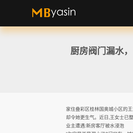
厨房阀门漏水，
家住叠彩区桂林国奥城小区的王
却令她更生气。近日,王女士已
业主遭遇:新房客厅被水浸泡