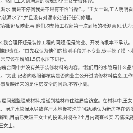
测。然而,工人到场后的表现却让王女士很诧异。
漏水,而是不停问我是不是有不恰当操作。”王女士说,工人明明
么就漏水了”,并且没有对漏水处进行任何修理。
程客服部反映此事,他们均坚持工程部第一次到场的检测意见,认为
水,我合理怀疑是装修工程的问题,但是物业、开发商根本不承认。
推卸责任。“首先我认为他们的检测手段并不专业,徒手摸了摸下
常应该在增加1.5倍水压下进行。
购房合同中并没有关于装修材料的内容。“我们用的水管是什么品
求。”为此,记者向客服部核实是否向业主公开过装修材料信息,工
件事反映出来的是住房安全的问题,不容小觑。
的房屋问题整理成材料,投递到桂林市住建局信访室。在材料中,王
水、厨房水管漏水导致客厅木地板被泡等问题,她认为新房存在诸
了解到,目前已受理王女士的投诉,并将在2个月内调查核实,若情况
复王女士。